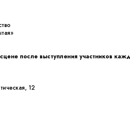
ство
ытая»
 сцене после выступления участников каж
тическая, 12